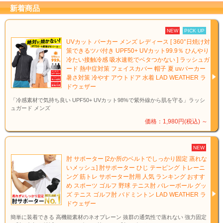
新着商品
NEW
PICK UP
UVカット パーカー メンズ レディース [ 360°日焼け対
策できるツバ付き UPF50+ UVカット99.9％ ひんやり
冷たい接触冷感 吸水速乾でベタつかない ] ラッシュガ
ード 熱中症対策 フェイスカバー 帽子 夏 uvパーカー
暑さ対策 冷やす アウトドア 水着 LAD WEATHER ラ
ドウェザー
「冷感素材で気持ち良い UPF50+ UVカット98%で紫外線から肌を守る」ラッシ
ュガード メンズ
価格：1,980円(税込)
～
NEW
肘 サポーター [2か所のベルトでしっかり固定 蒸れな
いメッシュ] 肘サポーター ひじ テーピング トレーニ
ング 筋トレ サポーター肘用 人気 ランキング おすす
め スポーツ ゴルフ 野球 テニス肘 バレーボール グッ
ズ テニス ゴルフ肘 バドミントン LAD WEATHER ラ
ドウェザー
簡単に装着できる 高機能素材のネオプレーン 抜群の通気性で蒸れない 強力固定