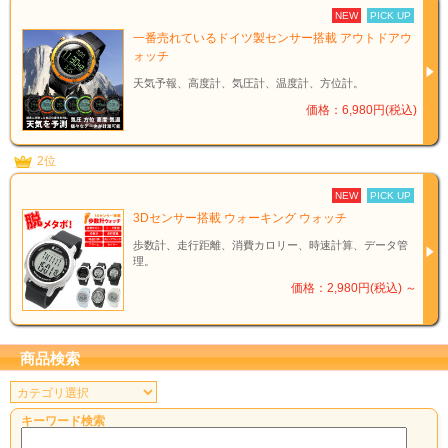
NEW
PICK UP
一番売れているドイツ製センサー搭載 アウトドアウ
ォッチ
天気予報、高度計、気圧計、温度計、方位計。
価格：6,980円(税込)
2位
NEW
PICK UP
3Dセンサー搭載 ウォーキング ウォッチ
歩数計、走行距離、消費カロリー、時速計算、データ管
理。
価格：2,980円(税込)
～
商品検索
キーワード検索