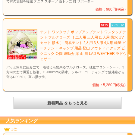
で肘の負担を軽減 テニス スポーツ 筋トレに 肘 サポーター
価格：980円(税込)
NEW
PICK UP
テント ワンタッチ ポップアップテント ワンタッチテ
ント フルクローズ ［ 二人用 三人用 四人用 防水 UV
カット 撥水 ］ 簡易テント 2人用 3人用 4人用 軽量 ビ
ーチテント キャンプ 用品 登山 アウトドア グッズ ピ
クニック 公園 運動会 海 山 川 LAD WEATHER ラドウ
ェザー
パッと簡単に組み立て！着替えも出来るフルクローズ、独立フロントシート、3
方向の窓で風通し抜群。15,000mmの防水。シルバーコーティングで紫外線から
守るUPF50+。高い撥水性。
価格：5,280円(税込)
新着商品 をもっと見る
人気ランキング
1位