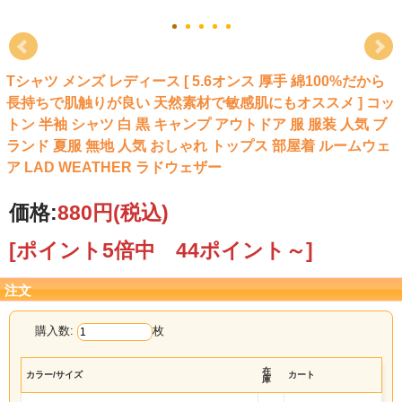
Tシャツ メンズ レディース [ 5.6オンス 厚手 綿100%だから
長持ちで肌触りが良い 天然素材で敏感肌にもオススメ ] コッ
トン 半袖 シャツ 白 黒 キャンプ アウトドア 服 服装 人気 ブ
ランド 夏服 無地 人気 おしゃれ トップス 部屋着 ルームウェ
ア LAD WEATHER ラドウェザー
価格:
880円
(税込)
[ポイント5倍中 44ポイント～]
注文
購入数:
枚
在
カラー/サイズ
カート
庫