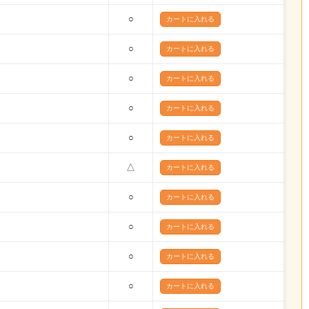
○
○
○
○
○
△
○
○
○
○