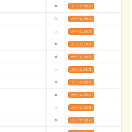
○
△
○
○
○
○
○
○
○
○