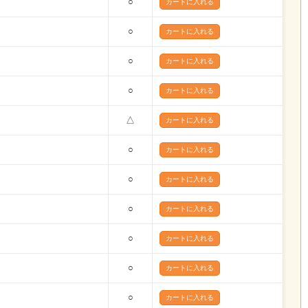
○
○
○
○
△
○
○
○
○
○
○