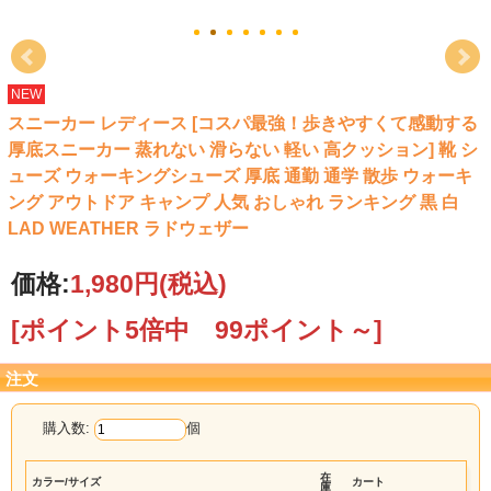
NEW
スニーカー レディース [コスパ最強！歩きやすくて感動する
厚底スニーカー 蒸れない 滑らない 軽い 高クッション] 靴 シ
ューズ ウォーキングシューズ 厚底 通勤 通学 散歩 ウォーキ
ング アウトドア キャンプ 人気 おしゃれ ランキング 黒 白
LAD WEATHER ラドウェザー
価格:
1,980円
(税込)
[ポイント5倍中 99ポイント～]
注文
購入数:
個
在
カラー/サイズ
カート
庫