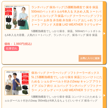
ランチバッグ 保冷バッグ [ 5層断熱構造で 保冷 保温
500mlのペットボトルが6本入る 大きめ 人気 トートバ
ッグ ] エコバッグ 7l 保温バッグ クーラーバッグ ソフト
クーラー お弁当 弁当箱 弁当袋 バッグ おしゃれ ランチ
トート ブランド 大容量 LAD WEATHER ラドウェザー
5層断熱構造でしっかり保冷、保温。500mlのペットボトル
も6本入る大容量。人気のトートバッグ、ランチバッグ。保冷バッグ 保冷 保温
価格： 1,980円(税込)
在庫切れ
保冷バッグ クーラーバッグ ソフトクーラーボックス
5L [ 5層断熱構造でしっかり保冷 保温 ] コンパクトにた
ためる ショルダーベルト付きの2way キャンプ アウト
ドア ゴルフ 釣り エコバッグ ランチバッグ ソフトクー
ラー メンズ レディース LAD WEATHER ラドウェザー
5層断熱構造でしっかり保冷 保温 コンパクトにたためる シ
ョルダーベルト付きの2way 350ml缶が6本入るちょうどいいサイズ 保冷バッグ