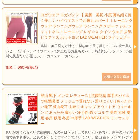
ヨガウェア ヨガパンツ 【 美脚 美尻 小尻 脚も細く長
く美しく ハイウエストでお腹もカバー 】トレーニング
ウェア ランニングウェア ランニング スポーツ ジム フ
ィットネス トレーニング レギンス タイツ ウェア 人気
ピラティス ホットヨガ LAD WEATHER ラドウェザー
美脚・美尻見えが叶う。脚を細く長く美しく。360度の美し
いヒップライン。ハイウエストで気になるお腹もカバー。特別なフラットシーム縫
製で肌当たりが優しい。ヨガウェア ヨガパンツ
価格： 980円(税込)
登山 靴下 メンズ レディース [ 抗菌防臭 厚手のパイル
で衝撃吸収 メッシュで蒸れない 滑りにくい ] あったか
い靴下 登山靴下 山登り キャンプ アウトドア ウォーキ
ング あったか 暖かい 冷え性 釣り ゴルフ 男性 女性 夏
用 春用 秋用 冬用 中厚手 LAD WEATHER ラドウェザ
ー
臭いが気にならない抗菌防臭。足の甲はメッシュで臭いムレを防ぐ。厚手のパイル
地で衝撃を吸収。足裏のおうとつデザインで滑りにくい。登山 靴下 メンズ レディ