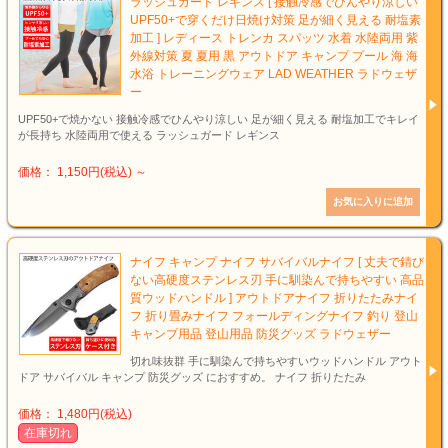
ラッシュガード レギンス [ 接触冷感でひんやり涼しい
UPF50+で穿くだけ日焼け対策 足が細く見える 耐塩素
加工 ] レディース トレンカ スパッツ 水着 水陸両用 紫
外線対策 夏 夏用 黒 アウトドア キャンプ プール 海 海
水浴 トレーニングウェア LAD WEATHER ラドウェザ
ー
UPF50+で焼かない 接触冷感でひんやり涼しい 足が細く見える 耐塩加工でキレイ
が長持ち 水陸両用で使える ラッシュガード レギンス
価格： 1,150円(税込)
～
ナイフ キャンプ ナイフ サバイバルナイフ [ 丈夫で錆び
ない高硬度ステンレス刃 手に馴染んで持ちやすい 高品
質ウッドハンドル ] アウトドアナイフ 折りたたみナイ
フ 折り畳みナイフ フォールディングナイフ 釣り 登山
キャンプ用品 登山用品 防災グッズ ラドウェザー
切れ味抜群 手に馴染んで持ちやすいウッドハンドル アウト
ドア サバイバル キャンプ 防災グッズ におすすめ。 ナイフ 折りたたみ
価格： 1,480円(税込)
在庫切れ