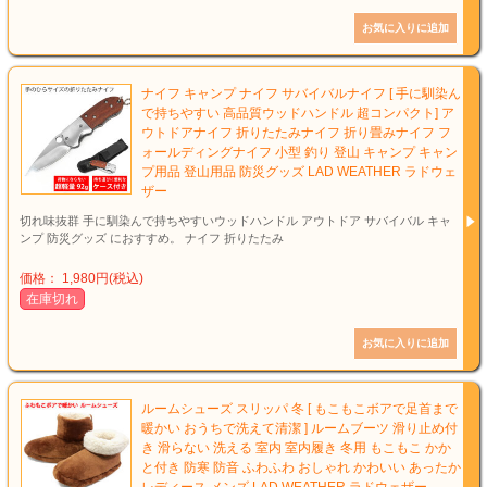
ナイフ キャンプ ナイフ サバイバルナイフ [ 手に馴染ん
で持ちやすい 高品質ウッドハンドル 超コンパクト] ア
ウトドアナイフ 折りたたみナイフ 折り畳みナイフ フ
ォールディングナイフ 小型 釣り 登山 キャンプ キャン
プ用品 登山用品 防災グッズ LAD WEATHER ラドウェ
ザー
切れ味抜群 手に馴染んで持ちやすいウッドハンドル アウトドア サバイバル キャ
ンプ 防災グッズ におすすめ。 ナイフ 折りたたみ
価格： 1,980円(税込)
在庫切れ
ルームシューズ スリッパ 冬 [ もこもこボアで足首まで
暖かい おうちで洗えて清潔 ] ルームブーツ 滑り止め付
き 滑らない 洗える 室内 室内履き 冬用 もこもこ かか
と付き 防寒 防音 ふわふわ おしゃれ かわいい あったか