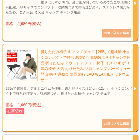
重さはわずか767g。受け皿が付いているので安全や環境に
も配慮。A4サイズでコンパクト、収納袋つきで持ち運び楽々。ステンレス製だか
ら安心。焚き火台 焚火台 キャンプ キャンプ用品
価格： 1,680円(税込)
折りたたみ椅子 キャンプ チェア [ 285gで超軽量 小さ
くコンパクトで持ち運び楽々 収納袋つき ] キャンプ用
品 折りたたみ アウトドア チェア 椅子 イス いす 折り
畳み椅子 人気 おりたたみ ソロキャンプ バーベキュー
登山 釣り 運動会 防災 旅行 LAD WEATHER ラドウェ
ザー
285gで超軽量、アルミニウムを使用。畳んだサイズは24cm×12cm、小さくコンパ
クトで持ち運び楽々。収納袋つき。折りたたみ椅子 キャンプ チェア
価格： 1,680円(税込)
在庫切れ