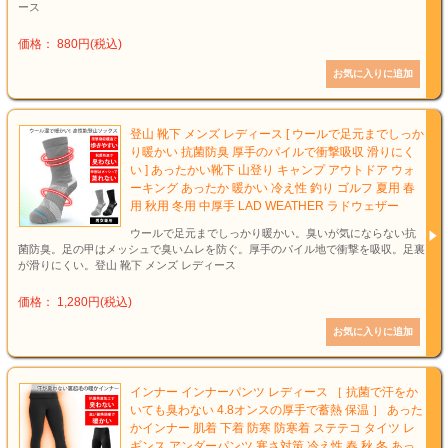
ース
価格： 880円(税込)
登山 靴下 メンズ レディース [ ウールで足元までしっか
り暖かい 抗菌防臭 厚手のパイルで衝撃吸収 滑りにく
い ] あったかい靴下 山登り キャンプ アウトドア ウォ
ーキング あったか 暖かい 冷え性 釣り ゴルフ 夏用 春
用 秋用 冬用 中厚手 LAD WEATHER ラドウェザー
ウールで足元までしっかり暖かい。臭いが気にならない抗
菌防臭。足の甲はメッシュで臭いムレを防ぐ。厚手のパイル地で衝撃を吸収。足裏
が滑りにくい。登山 靴下 メンズ レディース
価格： 1,280円(税込)
インナー インナーパンツ レディース ［ 抗菌で汗をか
いても臭わない 4.8オンスの厚手で蓄熱 保温 ］ あった
かインナー 肌着 下着 防寒 防寒着 ステテコ タイツ レ
ギンス アンダーパンツ 寒さ対策 冷え性 春 秋 冬 あっ