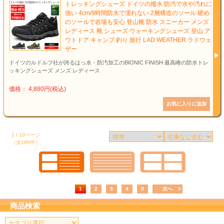
トレッキングシューズ ドイツの撥水 防汚で水や汚れに
強い 4cm/9時間防水で濡れない 2層構造のソール 硬め
のソールで岩場も安心 登山靴 防水 スニーカー メンズ
レディース 靴 シューズ ウォーキングシューズ 登山 ア
ウトドア キャンプ 釣り 旅行 LAD WEATHER ラドウェ
ザー
ドイツのルドルフ社が誇るはっ水・防汚加工のBIONIC FINISH 最高峰の防水トレ
ッキングシューズ メンズ レディース
価格： 4,880円(税込)
1 / 10ページ
（全199件）
1
2
3
4
5
次へ
商品検索