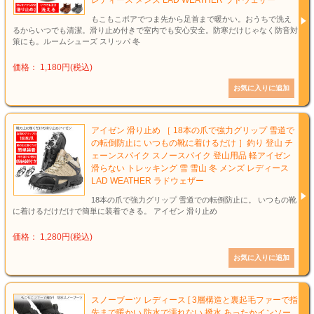
レディース メンズ LAD WEATHER ラドウェザー
もこもこボアでつま先から足首まで暖かい。おうちで洗え
るからいつでも清潔。滑り止め付きで室内でも安心安全。防寒だけじゃなく防音対
策にも。ルームシューズ スリッパ 冬
価格： 1,180円(税込)
アイゼン 滑り止め ［ 18本の爪で強力グリップ 雪道で
の転倒防止に いつもの靴に着けるだけ ］釣り 登山 チ
ェーンスパイク スノースパイク 登山用品 軽アイゼン
滑らない トレッキング 雪 雪山 冬 メンズ レディース
LAD WEATHER ラドウェザー
18本の爪で強力グリップ 雪道での転倒防止に。 いつもの靴
に着けるだけだけで簡単に装着できる。 アイゼン 滑り止め
価格： 1,280円(税込)
スノーブーツ レディース [ 3層構造と裏起毛ファーで指
先まで暖かい 防水で濡れない 撥水 あったかインソー