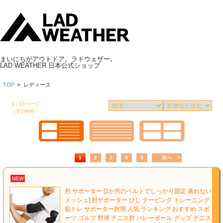
まいにちがアウトドア。ラドウェザー。
LAD WEATHER 日本公式ショップ
TOP
>
レディース
1 / 10ページ
（全199件）
1
2
3
4
5
次へ
NEW
肘 サポーター [2か所のベルトでしっかり固定 蒸れない
メッシュ] 肘サポーター ひじ テーピング トレーニング
筋トレ サポーター肘用 人気 ランキング おすすめ スポ
ーツ ゴルフ 野球 テニス肘 バレーボール グッズ テニス