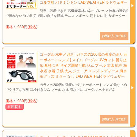
ゴルフ肘 バドミントン LAD WEATHER ラドウェザー
簡単に装着できる 高機能素材のネオプレーン 抜群の通気性
で蒸れない 強力固定で肘の負担を軽減 テニス スポーツ 筋トレに 肘 サポーター
価格： 980円(税込)
ゴーグル 水中メガネ [ ガラスの200倍の強度のポリカ
ーボネートレンズ ] スイムゴーグル UVカット 曇り止
め 耳栓つき サイズ調整可能 ジム プール 水泳 競泳 海
水浴 水着 子供 大人 ジュニア メンズ レディース 海水
浴グッズ ミラー なし LAD WEATHER ラドウェザー
ガラスの200倍の強度のポリカーボネートレンズ 曇り止め
でクリアな視界 耳栓付きジム プール 水泳 海水浴に ゴーグル 水中メガネ
価格： 980円(税込)
在庫切れ