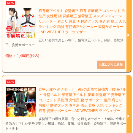
NEW
猫背矯正ベルト 姿勢矯正 猫背 背筋矯正 コルセット 男
性用 女性用 腰 背筋矯正 猫背矯正 メンズ レディース
サポーター 肩こり 肩凝り 解消グッズ 巻き肩 矯正 人気
ランキング 猫背 背筋矯正サポーター 姿勢サポーター
LAD WEATHER ラドウェザー
正しい姿勢で楽しい毎日。猫背矯正ベルト、背筋、姿勢矯
正、姿勢サポーター
価格： 1,480円(税込)
NEW
背中と腰をＷサポート！9個の滑車で超強力！腰痛ベル
ト 骨盤ベルト 猫背矯正ベルト 腰痛 骨盤矯正 姿勢矯正
コルセット 男性用 女性用 腰 サポーター 腰用 肩こり
肩凝り 解消グッズ 巻き肩 矯正 骨盤 人気 ランキング
猫背 姿勢サポーター LAD WEATHER ラドウェザー
姿勢矯正の最終兵器。背中と腰をＷサポート！9個の滑車で
超強力！正しい姿勢で楽しい毎日。猫背、腰痛、骨盤矯正、姿勢矯正、腰痛サポー
トベルト