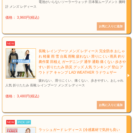
電池がいらないソーラーウォッチ 日本製ムーブメント 腕時
計 メンズ レディース
価格： 3,960円(税込)
NEW
長靴 レインブーツ メンズ レディース 完全防水 おしゃ
れ 軽量 雨 雪 台風 雨靴 疲れない 滑りにくい 雨具 釣り
農作業 田植え ガーデニング 通学 通勤 痛くない 歩きや
すい 折りたたみ 防災 グッズ 人気 ランキング 登山 ア
ウトドア キャンプ LAD WEATHER ラドウェザー
疲れない、滑りにくい、痛くない、歩きやすい。おしゃれ
人気 折りたたみ 長靴 レインブーツ メンズ レディース
価格： 3,480円(税込)
NEW
PICK UP
ラッシュガード レディース {冷感素材で気持ち良い