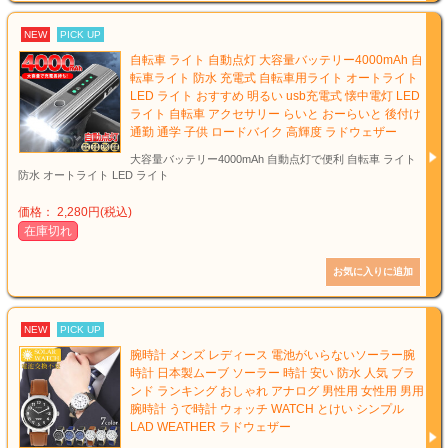
NEW
PICK UP
自転車 ライト 自動点灯 大容量バッテリー4000mAh 自
転車ライト 防水 充電式 自転車用ライト オートライト
LED ライト おすすめ 明るい usb充電式 懐中電灯 LED
ライト 自転車 アクセサリー らいと おーらいと 後付け
通勤 通学 子供 ロードバイク 高輝度 ラドウェザー
大容量バッテリー4000mAh 自動点灯で便利 自転車 ライト
防水 オートライト LED ライト
価格： 2,280円(税込)
在庫切れ
NEW
PICK UP
腕時計 メンズ レディース 電池がいらないソーラー腕
時計 日本製ムーブ ソーラー 時計 安い 防水 人気 ブラ
ンド ランキング おしゃれ アナログ 男性用 女性用 男用
腕時計 うで時計 ウォッチ WATCH とけい シンプル
LAD WEATHER ラドウェザー