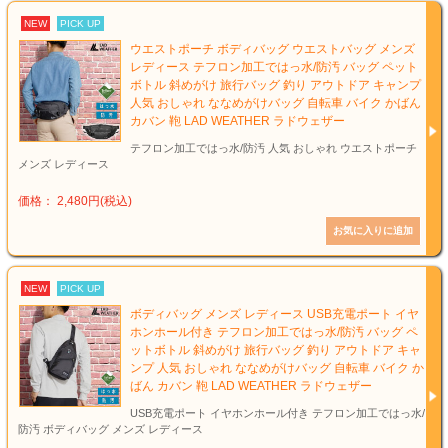
NEW
PICK UP
ウエストポーチ ボディバッグ ウエストバッグ メンズ
レディース テフロン加工ではっ水/防汚 バッグ ペット
ボトル 斜めがけ 旅行バッグ 釣り アウトドア キャンプ
人気 おしゃれ ななめがけバッグ 自転車 バイク かばん
カバン 鞄 LAD WEATHER ラドウェザー
テフロン加工ではっ水/防汚 人気 おしゃれ ウエストポーチ
メンズ レディース
価格： 2,480円(税込)
NEW
PICK UP
ボディバッグ メンズ レディース USB充電ポート イヤ
ホンホール付き テフロン加工ではっ水/防汚 バッグ ペ
ットボトル 斜めがけ 旅行バッグ 釣り アウトドア キャ
ンプ 人気 おしゃれ ななめがけバッグ 自転車 バイク か
ばん カバン 鞄 LAD WEATHER ラドウェザー
USB充電ポート イヤホンホール付き テフロン加工ではっ水/
防汚 ボディバッグ メンズ レディース