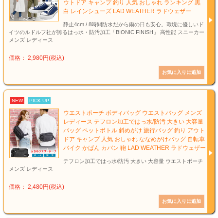
ウトドア キャンプ 釣り 人気 おしゃれ ランキング 黒
白 レインシューズ LAD WEATHER ラドウェザー
静止4cm / 8時間防水だから雨の日も安心。環境に優しいド
イツのルドルフ社が誇るはっ水・防汚加工「BIONIC FINISH」 高性能 スニーカー
メンズ レディース
価格： 2,980円(税込)
NEW
PICK UP
ウエストポーチ ボディバッグ ウエストバッグ メンズ
レディース テフロン加工ではっ水/防汚 大きい 大容量
バッグ ペットボトル 斜めがけ 旅行バッグ 釣り アウト
ドア キャンプ 人気 おしゃれ ななめがけバッグ 自転車
バイク かばん カバン 鞄 LAD WEATHER ラドウェザー
テフロン加工ではっ水/防汚 大きい 大容量 ウエストポーチ
メンズ レディース
価格： 2,480円(税込)