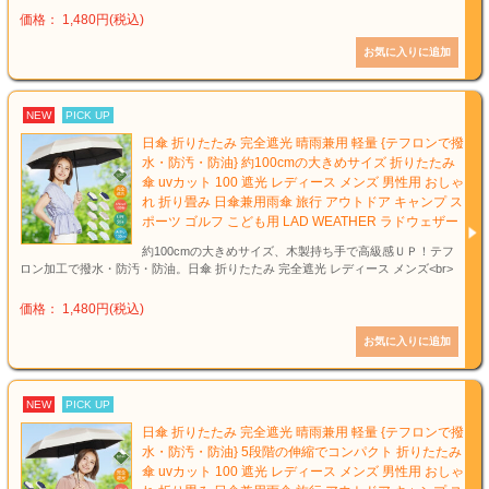
価格： 1,480円(税込)
NEW
PICK UP
日傘 折りたたみ 完全遮光 晴雨兼用 軽量 {テフロンで撥
水・防汚・防油} 約100cmの大きめサイズ 折りたたみ
傘 uvカット 100 遮光 レディース メンズ 男性用 おしゃ
れ 折り畳み 日傘兼用雨傘 旅行 アウトドア キャンプ ス
ポーツ ゴルフ こども用 LAD WEATHER ラドウェザー
約100cmの大きめサイズ、木製持ち手で高級感ＵＰ！テフ
ロン加工で撥水・防汚・防油。日傘 折りたたみ 完全遮光 レディース メンズ<br>
価格： 1,480円(税込)
NEW
PICK UP
日傘 折りたたみ 完全遮光 晴雨兼用 軽量 {テフロンで撥
水・防汚・防油} 5段階の伸縮でコンパクト 折りたたみ
傘 uvカット 100 遮光 レディース メンズ 男性用 おしゃ