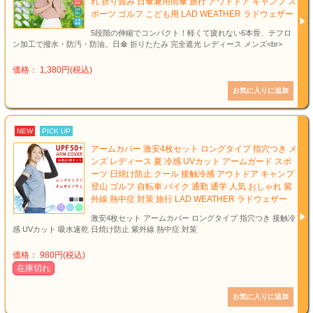
れ 折り畳み 日傘兼用雨傘 旅行 アウトドア キャンプ ス
ポーツ ゴルフ こども用 LAD WEATHER ラドウェザー
5段階の伸縮でコンパクト！軽くて疲れない6本骨、テフロ
ン加工で撥水・防汚・防油。日傘 折りたたみ 完全遮光 レディース メンズ<br>
価格： 1,380円(税込)
NEW
PICK UP
アームカバー 激安4枚セット ロングタイプ 指穴つき メ
ンズ レディース 夏 冷感 UVカット アームガード スポ
ーツ 日焼け防止 クール 接触冷感 アウトドア キャンプ
登山 ゴルフ 自転車 バイク 通勤 通学 人気 おしゃれ 紫
外線 熱中症 対策 旅行 LAD WEATHER ラドウェザー
激安4枚セット アームカバー ロングタイプ 指穴つき 接触冷
感 UVカット 吸水速乾 日焼け防止 紫外線 熱中症 対策
価格： 980円(税込)
在庫切れ