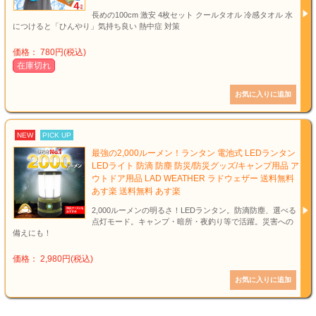
長めの100cm 激安 4枚セット クールタオル 冷感タオル 水
につけると「ひんやり」気持ち良い 熱中症 対策
価格： 780円(税込)
在庫切れ
NEW
PICK UP
最強の2,000ルーメン！ランタン 電池式 LEDランタン
LEDライト 防滴 防塵 防災/防災グッズ/キャンプ用品 ア
ウトドア用品 LAD WEATHER ラドウェザー 送料無料
あす楽 送料無料 あす楽
2,000ルーメンの明るさ！LEDランタン。防滴防塵、選べる
点灯モード。キャンプ・暗所・夜釣り等で活躍。災害への
備えにも！
価格： 2,980円(税込)