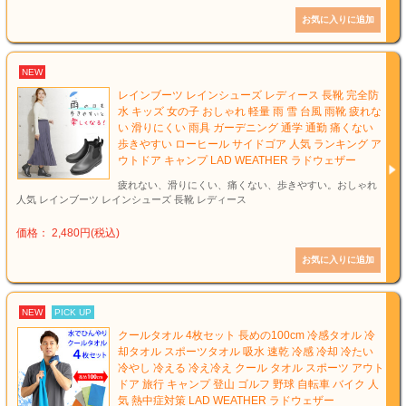
NEW
レインブーツ レインシューズ レディース 長靴 完全防
水 キッズ 女の子 おしゃれ 軽量 雨 雪 台風 雨靴 疲れな
い 滑りにくい 雨具 ガーデニング 通学 通勤 痛くない
歩きやすい ローヒール サイドゴア 人気 ランキング ア
ウトドア キャンプ LAD WEATHER ラドウェザー
疲れない、滑りにくい、痛くない、歩きやすい。おしゃれ
人気 レインブーツ レインシューズ 長靴 レディース
価格： 2,480円(税込)
NEW
PICK UP
クールタオル 4枚セット 長めの100cm 冷感タオル 冷
却タオル スポーツタオル 吸水 速乾 冷感 冷却 冷たい
冷やし 冷える 冷え冷え クール タオル スポーツ アウト
ドア 旅行 キャンプ 登山 ゴルフ 野球 自転車 バイク 人
気 熱中症対策 LAD WEATHER ラドウェザー