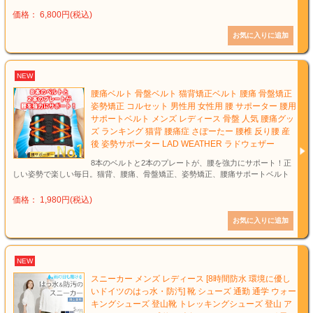
価格： 6,800円(税込)
NEW
腰痛ベルト 骨盤ベルト 猫背矯正ベルト 腰痛 骨盤矯正
姿勢矯正 コルセット 男性用 女性用 腰 サポーター 腰用
サポートベルト メンズ レディース 骨盤 人気 腰痛グッ
ズ ランキング 猫背 腰痛症 さぽーたー 腰椎 反り腰 産
後 姿勢サポーター LAD WEATHER ラドウェザー
8本のベルトと2本のプレートが、腰を強力にサポート！正
しい姿勢で楽しい毎日。猫背、腰痛、骨盤矯正、姿勢矯正、腰痛サポートベルト
価格： 1,980円(税込)
NEW
スニーカー メンズ レディース [8時間防水 環境に優し
いドイツのはっ水・防汚] 靴 シューズ 通勤 通学 ウォー
キングシューズ 登山靴 トレッキングシューズ 登山 ア