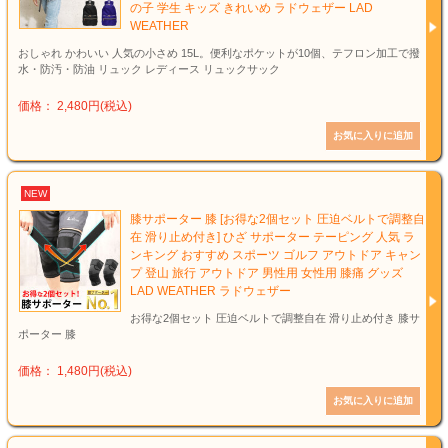
の子 学生 キッズ きれいめ ラドウェザー LAD
WEATHER
おしゃれ かわいい 人気の小さめ 15L。便利なポケットが10個、テフロン加工で撥
水・防汚・防油 リュック レディース リュックサック
価格： 2,480円(税込)
NEW
膝サポーター 膝 [お得な2個セット 圧迫ベルトで調整自
在 滑り止め付き] ひざ サポーター テーピング 人気 ラ
ンキング おすすめ スポーツ ゴルフ アウトドア キャン
プ 登山 旅行 アウトドア 男性用 女性用 膝痛 グッズ
LAD WEATHER ラドウェザー
お得な2個セット 圧迫ベルトで調整自在 滑り止め付き 膝サ
ポーター 膝
価格： 1,480円(税込)