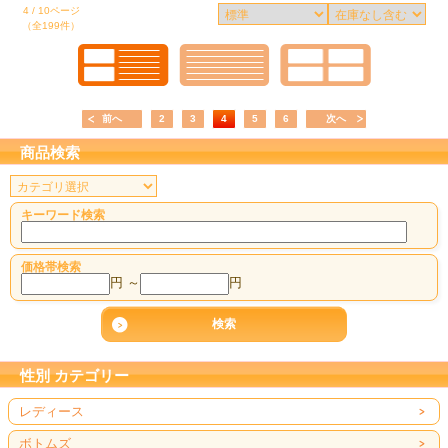
4 / 10ページ
（全199件）
前へ
2
3
4
5
6
次へ
商品検索
キーワード検索
価格帯検索
円 ～
円
性別 カテゴリー
レディース
ボトムズ