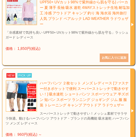
UPF50+ UVカット98%で紫外線から肌を守る} パーカ
ー 夏 薄手 長袖 吸水 速乾 4WAYストレッチ生地 耐塩加
工 冷感 アウトドア キャンプ 釣り 海 海水浴 海外旅行
人気 ブランド ペアルック LAD WEATHER ラドウェザ
ー
「冷感素材で気持ち良い UPF50+ UVカット98%で紫外線から肌を守る」ラッシュ
ガード レディース
価格： 1,850円(税込)
NEW
PICK UP
ハーフパンツ ２枚セット メンズ レディース [ファスナ
ー付きポケットで便利 スーパーストレッチで動きやす
い！] 吸水速乾 ショートパンツ スポーツウェア 半ズボ
ン 短パン スポーツ ランニング ジョギング ジム 服 服
装 トレーニング キャンプ アウトドア ラドウェザー
スーパーストレッチで動きやすい！メッシュ素材でサラサ
ラ快適。動けるハーフパンツ アウトドア・ブランドの高機能 吸水速乾 ハーフパン
ツ メンズ レディース
価格： 960円(税込)
～