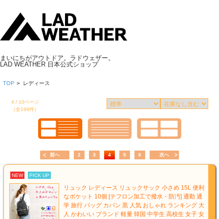
まいにちがアウトドア。ラドウェザー。
LAD WEATHER 日本公式ショップ
TOP
>
レディース
4 / 10ページ
（全199件）
前へ
2
3
4
5
6
次へ
NEW
PICK UP
リュック レディース リュックサック 小さめ 15L 便利
なポケット 10個 [テフロン加工で撥水・防汚] 通勤 通
学 旅行 バッグ カバン 黒 人気 おしゃれ ランキング 大
人 かわいい ブランド 軽量 韓国 中学生 高校生 女子 女