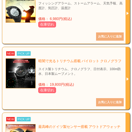
フィッシングアラーム、ストームアラーム、天気予報、高
度計、気圧計、温度計
価格： 6,980円(税込)
在庫切れ
NEW
PICK UP
暗闇で光るトリチウム搭載 パイロット クロノグラフ
スイス製トリチウム、クロノグラフ、日付表示、100m防
水、日本製ムーブメント。
価格： 19,800円(税込)
在庫切れ
NEW
PICK UP
最高峰のドイツ製センサー搭載 アウトドアウォッチ