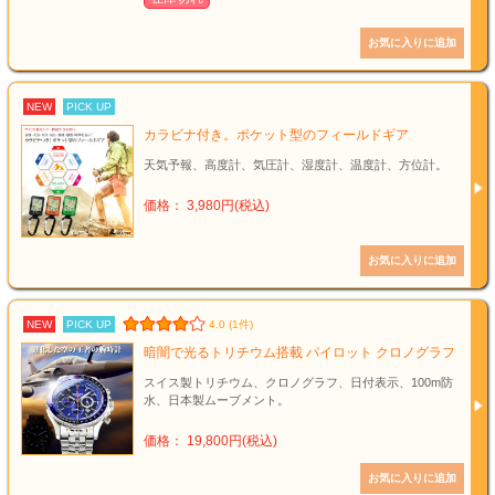
NEW
PICK UP
カラビナ付き。ポケット型のフィールドギア
天気予報、高度計、気圧計、湿度計、温度計、方位計。
価格： 3,980円(税込)
NEW
PICK UP
4.0 (1件)
暗闇で光るトリチウム搭載 パイロット クロノグラフ
スイス製トリチウム、クロノグラフ、日付表示、100m防
水、日本製ムーブメント。
価格： 19,800円(税込)