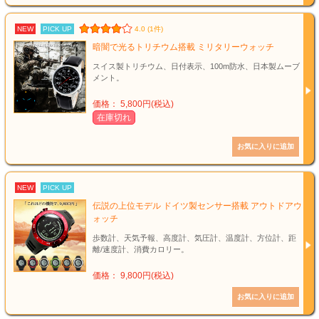
NEW
PICK UP
4.0 (1件)
暗闇で光るトリチウム搭載 ミリタリーウォッチ
スイス製トリチウム、日付表示、100m防水、日本製ムーブ
メント。
価格： 5,800円(税込)
在庫切れ
NEW
PICK UP
伝説の上位モデル ドイツ製センサー搭載 アウトドアウ
ォッチ
歩数計、天気予報、高度計、気圧計、温度計、方位計、距
離/速度計、消費カロリー。
価格： 9,800円(税込)