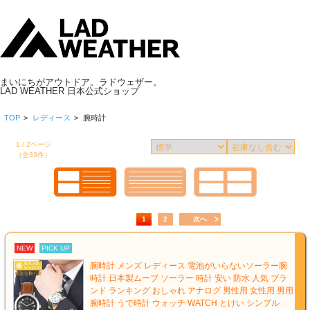
まいにちがアウトドア。ラドウェザー。
LAD WEATHER 日本公式ショップ
TOP
>
レディース
>
腕時計
1 / 2ページ
（全33件）
1
2
次へ
NEW
PICK UP
腕時計 メンズ レディース 電池がいらないソーラー腕
時計 日本製ムーブ ソーラー 時計 安い 防水 人気 ブラ
ンド ランキング おしゃれ アナログ 男性用 女性用 男用
腕時計 うで時計 ウォッチ WATCH とけい シンプル