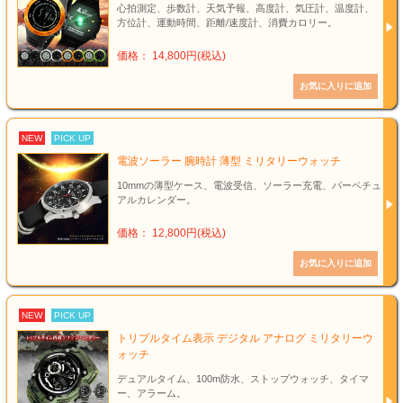
心拍測定、歩数計、天気予報、高度計、気圧計、温度計、
方位計、運動時間、距離/速度計、消費カロリー。
価格： 14,800円(税込)
NEW
PICK UP
電波ソーラー 腕時計 薄型 ミリタリーウォッチ
10mmの薄型ケース、電波受信、ソーラー充電、パーペチュ
アルカレンダー。
価格： 12,800円(税込)
NEW
PICK UP
トリプルタイム表示 デジタル アナログ ミリタリーウ
ォッチ
デュアルタイム、100m防水、ストップウォッチ、タイマ
ー、アラーム。