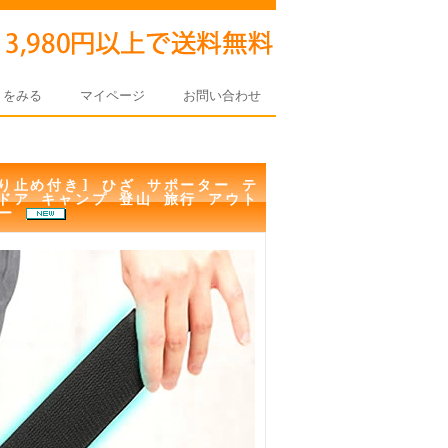
トをみる
マイページ
お問い合わせ
り止め付き] ひざ サポーター テ
ドア キャンプ 登山 旅行 アウト
ザー