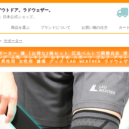
アウトドア。ラドウェザー。
HER 日本公式ショップ。
商品を選ぶ
ブランドについて
お買い物の仕方
カー
>
サポーター
ポーター 膝 [お得な2個セット 圧迫ベルトで調整自在 滑
ング 人気 ランキング おすすめ スポーツ ゴルフ アウト
 男性用 女性用 膝痛 グッズ LAD WEATHER ラドウェ