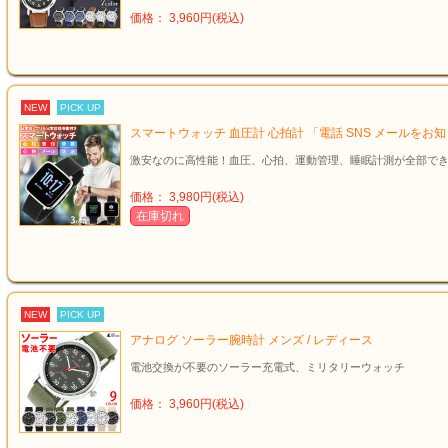
価格： 3,960円(税込)
NEW
PICK UP
スマートウォッチ 血圧計 心拍計 「電話 SNS メールを
激安なのに高性能！血圧、心拍、運動管理、睡眠計測が全部で
価格： 3,980円(税込)
在庫切れ
NEW
PICK UP
アナログ ソーラー腕時計 メンズ / レディース
電池交換が不要のソーラー充電式、ミリタリーウォッチ
価格： 3,960円(税込)