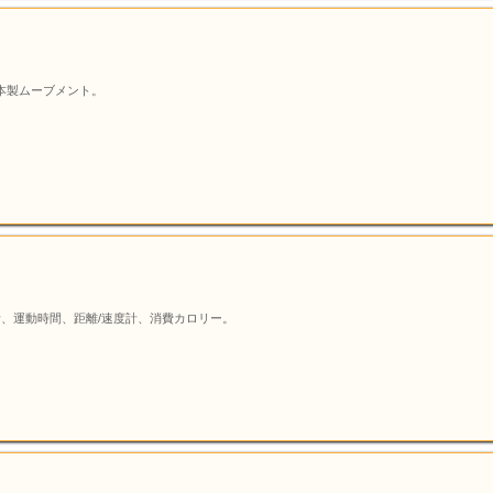
本製ムーブメント。
、運動時間、距離/速度計、消費カロリー。