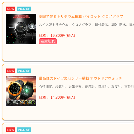
NEW
PICK UP
暗闇で光るトリチウム搭載 パイロット クロノグラフ
スイス製トリチウム、クロノグラフ、日付表示、100m防水、日
価格： 19,800円(税込)
在庫切れ
NEW
PICK UP
最高峰のドイツ製センサー搭載 アウトドアウォッチ
心拍測定、歩数計、天気予報、高度計、気圧計、温度計、方位計
価格： 14,800円(税込)
NEW
PICK UP